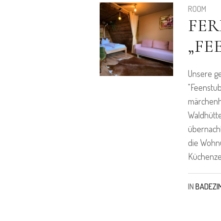
ROOM
FE
„FE
Unsere ge
"Feenstub
märchenh
Waldhütt
übernacht
die Wohn
Küchenze
IN
BADEZI