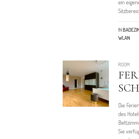
ein eigen
Sitzberei
IN
BADEZI
WLAN
ROOM
FE
SCH
Die Ferie
des Hotel
Bettzimme
Sie verf