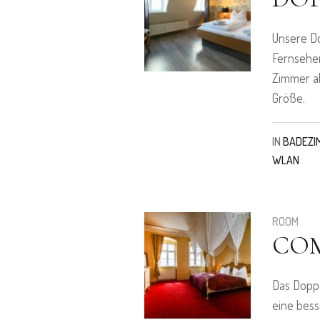
Unsere D
Fernseher
Zimmer al
Größe.
IN
BADEZI
WLAN
ROOM
CO
Das Dopp
eine bess