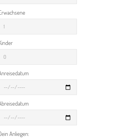
Erwachsene
Kinder
Anreisedatum
Abreisedatum
Dein Anliegen: