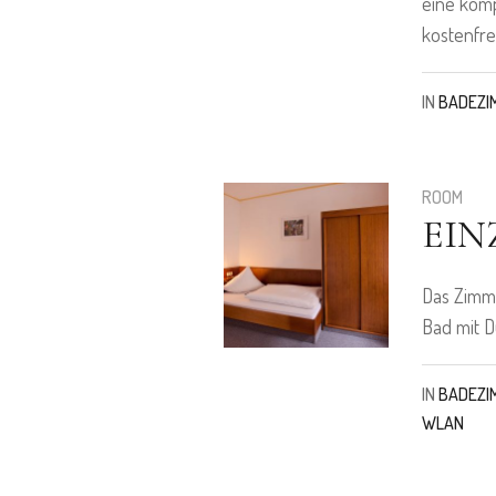
eine komp
kostenfre
IN
BADEZI
ROOM
EIN
Das Zimme
Bad mit D
IN
BADEZI
WLAN