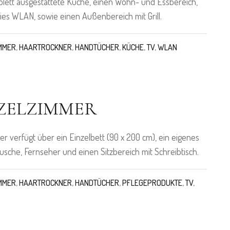
lett ausgestattete Küche, einen Wohn- und Essbereich,
ies WLAN, sowie einen Außenbereich mit Grill.
MMER
,
HAARTROCKNER
,
HANDTÜCHER
,
KÜCHE
,
TV
,
WLAN
ZELZIMMER
r verfügt über ein Einzelbett (90 x 200 cm), ein eigenes
usche, Fernseher und einen Sitzbereich mit Schreibtisch.
MMER
,
HAARTROCKNER
,
HANDTÜCHER
,
PFLEGEPRODUKTE
,
TV
,