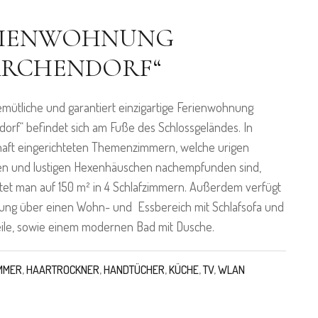
RIENWOHNUNG
ÄRCHENDORF“
mütliche und garantiert einzigartige Ferienwohnung
orf“ befindet sich am Fuße des Schlossgeländes. In
aft eingerichteten Themenzimmern, welche urigen
en und lustigen Hexenhäuschen nachempfunden sind,
et man auf 150 m² in 4 Schlafzimmern. Außerdem verfügt
ung über einen Wohn- und Essbereich mit Schlafsofa und
ile, sowie einem modernen Bad mit Dusche.
MMER
,
HAARTROCKNER
,
HANDTÜCHER
,
KÜCHE
,
TV
,
WLAN