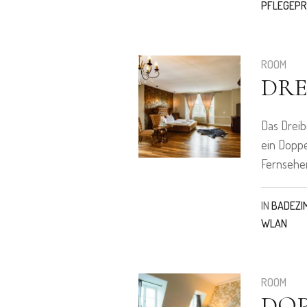
PFLEGEP
ROOM
DRE
Das Dreib
ein Doppe
Fernseher
IN
BADEZI
WLAN
ROOM
DO