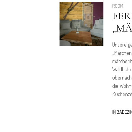
ROOM
FE
„M
Unsere ge
„Märchend
märchenh
Waldhütt
übernacht
die Wohn
Küchenze
IN
BADEZI