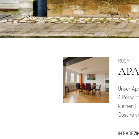
ROOM
APA
Unser App
4 Persone
kleinen F
Dusche v
IN
BADEZI