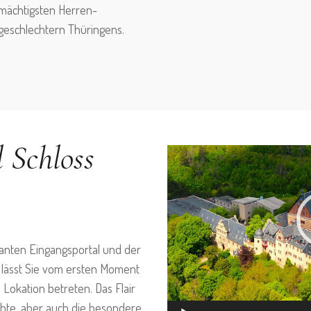
mächtigsten Herren­
geschlechtern Thü­r­­ingens.
l Schloss
Video-
Player
santen Eingangsportal und der
e lässt Sie vom ersten Moment
Lokation betreten. Das Flair
chte, aber auch die besondere