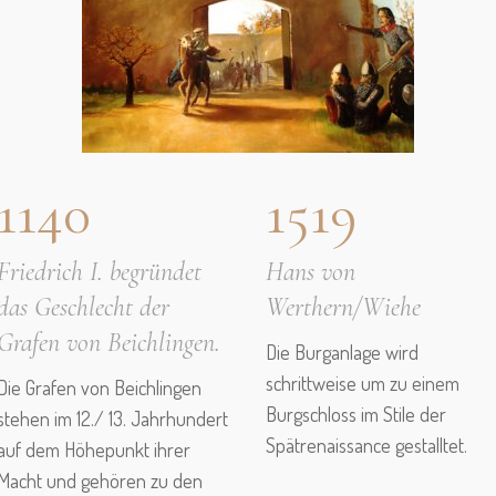
1140
1519
Friedrich I. begründet
Hans von
das Geschlecht der
Werthern/Wiehe
Grafen von Beichlingen.
Die Burganlage wird
schrittweise um zu einem
Die Grafen von Beichlingen
Burgschloss im Stile der
stehen im 12./ 13. Jahrhundert
Spätrenaissance gestalltet.
auf dem Höhepunkt ihrer
Macht und gehören zu den