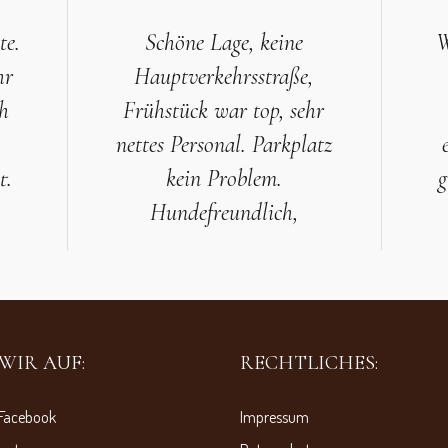
te.
Schöne Lage, keine
W
hr
Hauptverkehrsstraße,
ch
Frühstück war top, sehr
nettes Personal. Parkplatz
t.
kein Problem.
g
Hundefreundlich,
WIR AUF:
RECHTLICHES:
Facebook
Impressum