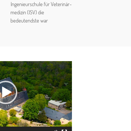
Ingenieurschule für Veteri­när­
me­dizin (ISV) die
bedeutendste war