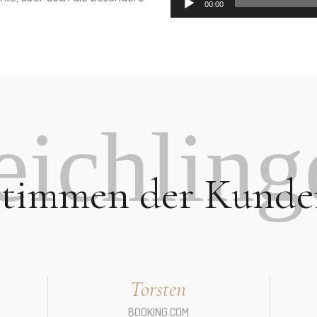
00:00
eichling
Stimmen der Kunde
Torsten
BOOKING.COM