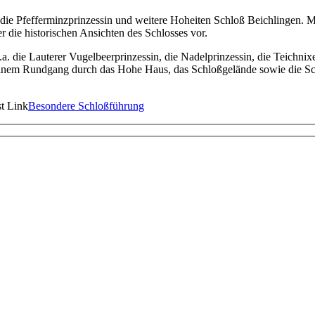
ie Pfefferminzprinzessin und weitere Hoheiten Schloß Beichlingen. M
r die historischen Ansichten des Schlosses vor.
u.a. die Lauterer Vugelbeerprinzessin, die Nadelprinzessin, die Teich
 einem Rundgang durch das Hohe Haus, das Schloßgelände sowie die Sc
st
Link
Besondere Schloßführung